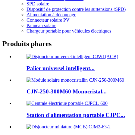
SPD solaire
Dispositif de protection contre les surtensions (SPD)
Alimentation à découpage
Connecteur solaire PV
Panneau solaire
Chargeur portable pour véhicules électriques
Produits phares
Palier universel intelligent...
CJN-250-300M60 Monocristal...
Station d'alimentation portable CJPC...