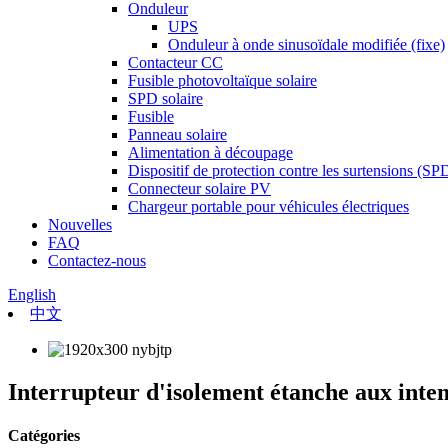
Onduleur
UPS
Onduleur à onde sinusoïdale modifiée (fixe)
Contacteur CC
Fusible photovoltaïque solaire
SPD solaire
Fusible
Panneau solaire
Alimentation à découpage
Dispositif de protection contre les surtensions (SP
Connecteur solaire PV
Chargeur portable pour véhicules électriques
Nouvelles
FAQ
Contactez-nous
English
中文
Interrupteur d'isolement étanche aux inte
Catégories