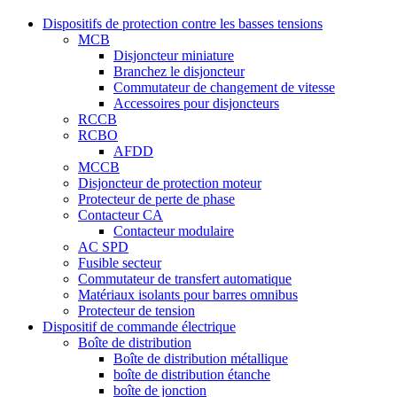
Dispositifs de protection contre les basses tensions
MCB
Disjoncteur miniature
Branchez le disjoncteur
Commutateur de changement de vitesse
Accessoires pour disjoncteurs
RCCB
RCBO
AFDD
MCCB
Disjoncteur de protection moteur
Protecteur de perte de phase
Contacteur CA
Contacteur modulaire
AC SPD
Fusible secteur
Commutateur de transfert automatique
Matériaux isolants pour barres omnibus
Protecteur de tension
Dispositif de commande électrique
Boîte de distribution
Boîte de distribution métallique
boîte de distribution étanche
boîte de jonction