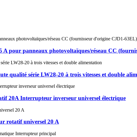
45 A pour panneaux photovoltaïques/réseau CC (fourn
e qualité série LW28-20 à trois vitesses et double ali
tif 20A Interrupteur inverseur universel électrique
 rotatif universel 20 A