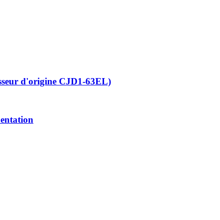
isseur d'origine CJD1-63EL)
mentation