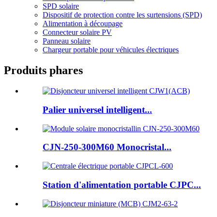
SPD solaire
Dispositif de protection contre les surtensions (SPD)
Alimentation à découpage
Connecteur solaire PV
Panneau solaire
Chargeur portable pour véhicules électriques
Produits phares
Palier universel intelligent...
CJN-250-300M60 Monocristal...
Station d'alimentation portable CJPC...