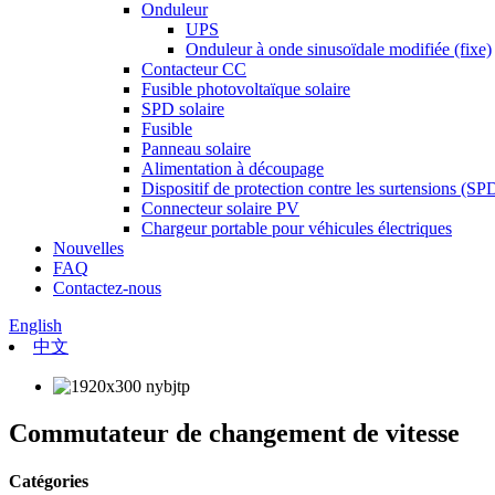
Onduleur
UPS
Onduleur à onde sinusoïdale modifiée (fixe)
Contacteur CC
Fusible photovoltaïque solaire
SPD solaire
Fusible
Panneau solaire
Alimentation à découpage
Dispositif de protection contre les surtensions (SP
Connecteur solaire PV
Chargeur portable pour véhicules électriques
Nouvelles
FAQ
Contactez-nous
English
中文
Commutateur de changement de vitesse
Catégories