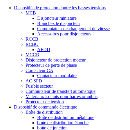
Dispositifs de protection contre les basses tensions
MCB
Disjoncteur miniature
Branchez le disjoncteur
Commutateur de changement de vitesse
Accessoires pour disjoncteurs
RCCB
RCBO
AFDD
MCCB
Disjoncteur de protection moteur
Protecteur de perte de phase
Contacteur CA
Contacteur modulaire
AC SPD
Fusible secteur
Commutateur de transfert automatique
Matériaux isolants pour barres omnibus
Protecteur de tension
Dispositif de commande électrique
Boîte de distribution
Boîte de distribution métallique
boîte de distribution étanche
boîte de jonction