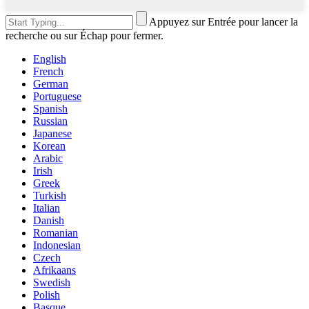
Appuyez sur Entrée pour lancer la
recherche ou sur Échap pour fermer.
English
French
German
Portuguese
Spanish
Russian
Japanese
Korean
Arabic
Irish
Greek
Turkish
Italian
Danish
Romanian
Indonesian
Czech
Afrikaans
Swedish
Polish
Basque