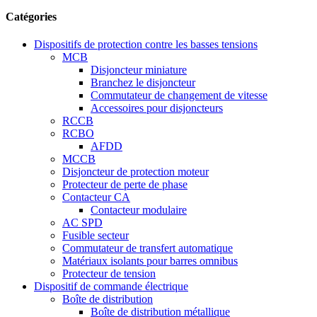
Catégories
Dispositifs de protection contre les basses tensions
MCB
Disjoncteur miniature
Branchez le disjoncteur
Commutateur de changement de vitesse
Accessoires pour disjoncteurs
RCCB
RCBO
AFDD
MCCB
Disjoncteur de protection moteur
Protecteur de perte de phase
Contacteur CA
Contacteur modulaire
AC SPD
Fusible secteur
Commutateur de transfert automatique
Matériaux isolants pour barres omnibus
Protecteur de tension
Dispositif de commande électrique
Boîte de distribution
Boîte de distribution métallique