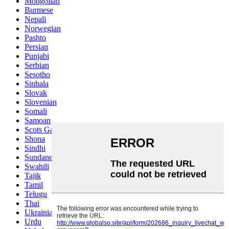
Mongolian
Burmese
Nepali
Norwegian
Pashto
Persian
Punjabi
Serbian
Sesotho
Sinhala
Slovak
Slovenian
Somali
Samoan
Scots Gaelic
Shona
Sindhi
Sundanese
Swahili
Tajik
Tamil
Telugu
Thai
Ukrainian
Urdu