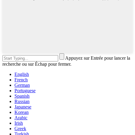
Appuyez sur Entrée pour lancer la
recherche ou sur Échap pour fermer.
English
French
German
Portuguese
Spanish
Russian
Japanese
Korean
Arabic
Irish
Greek
Turkish