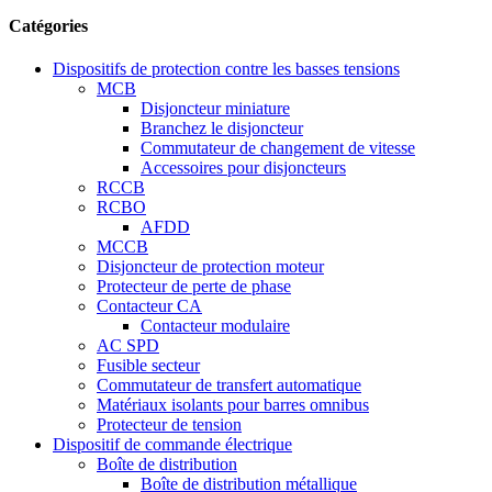
Catégories
Dispositifs de protection contre les basses tensions
MCB
Disjoncteur miniature
Branchez le disjoncteur
Commutateur de changement de vitesse
Accessoires pour disjoncteurs
RCCB
RCBO
AFDD
MCCB
Disjoncteur de protection moteur
Protecteur de perte de phase
Contacteur CA
Contacteur modulaire
AC SPD
Fusible secteur
Commutateur de transfert automatique
Matériaux isolants pour barres omnibus
Protecteur de tension
Dispositif de commande électrique
Boîte de distribution
Boîte de distribution métallique