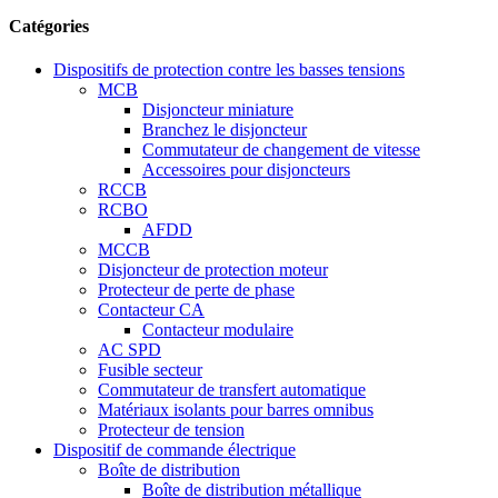
Catégories
Dispositifs de protection contre les basses tensions
MCB
Disjoncteur miniature
Branchez le disjoncteur
Commutateur de changement de vitesse
Accessoires pour disjoncteurs
RCCB
RCBO
AFDD
MCCB
Disjoncteur de protection moteur
Protecteur de perte de phase
Contacteur CA
Contacteur modulaire
AC SPD
Fusible secteur
Commutateur de transfert automatique
Matériaux isolants pour barres omnibus
Protecteur de tension
Dispositif de commande électrique
Boîte de distribution
Boîte de distribution métallique