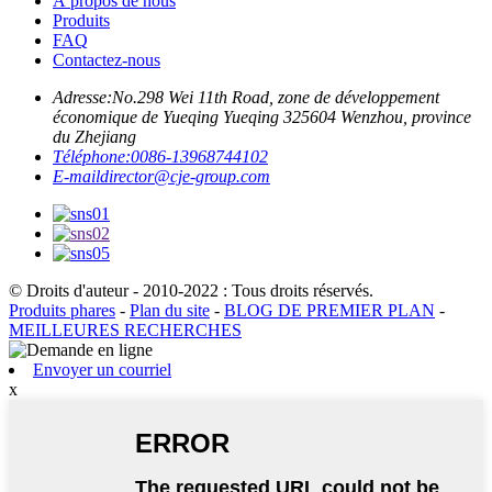
À propos de nous
Produits
FAQ
Contactez-nous
Adresse:
No.298 Wei 11th Road, zone de développement
économique de Yueqing Yueqing 325604 Wenzhou, province
du Zhejiang
Téléphone:
0086-13968744102
E-mail
director@cje-group.com
© Droits d'auteur - 2010-2022 : Tous droits réservés.
Produits phares
-
Plan du site
-
BLOG DE PREMIER PLAN
-
MEILLEURES RECHERCHES
Envoyer un courriel
x