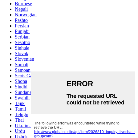
Burmese
Nepali
Norwegian
Pashto
Persian
Punjabi
Serbian
Sesotho
Sinhala
Slovak
Slovenian
Somali
Samoan
Scots Gaelic
Shona
Sindhi
Sundanese
Swahili
Tajik
Tamil
Telugu
Thai
Ukrainian
Urdu
Uzbek