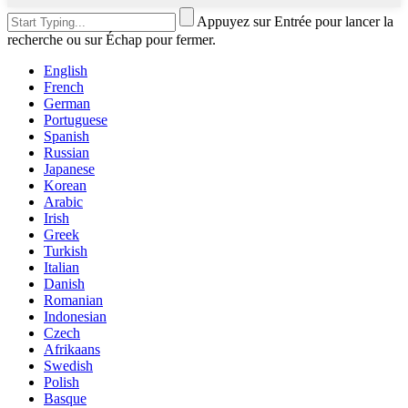
Appuyez sur Entrée pour lancer la
recherche ou sur Échap pour fermer.
English
French
German
Portuguese
Spanish
Russian
Japanese
Korean
Arabic
Irish
Greek
Turkish
Italian
Danish
Romanian
Indonesian
Czech
Afrikaans
Swedish
Polish
Basque