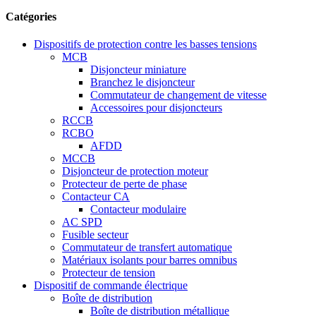
Catégories
Dispositifs de protection contre les basses tensions
MCB
Disjoncteur miniature
Branchez le disjoncteur
Commutateur de changement de vitesse
Accessoires pour disjoncteurs
RCCB
RCBO
AFDD
MCCB
Disjoncteur de protection moteur
Protecteur de perte de phase
Contacteur CA
Contacteur modulaire
AC SPD
Fusible secteur
Commutateur de transfert automatique
Matériaux isolants pour barres omnibus
Protecteur de tension
Dispositif de commande électrique
Boîte de distribution
Boîte de distribution métallique