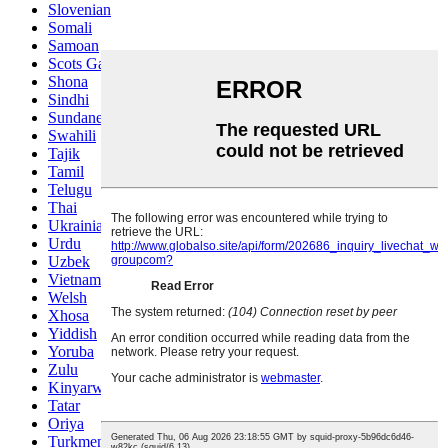
Slovenian
Somali
Samoan
Scots Gaelic
Shona
Sindhi
Sundanese
Swahili
Tajik
Tamil
Telugu
Thai
Ukrainian
Urdu
Uzbek
Vietnamese
Welsh
Xhosa
Yiddish
Yoruba
Zulu
Kinyarwanda
Tatar
Oriya
Turkmen