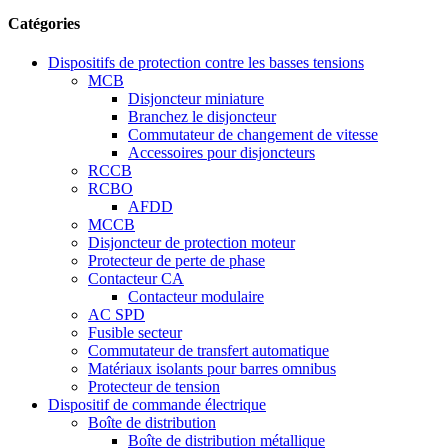
Catégories
Dispositifs de protection contre les basses tensions
MCB
Disjoncteur miniature
Branchez le disjoncteur
Commutateur de changement de vitesse
Accessoires pour disjoncteurs
RCCB
RCBO
AFDD
MCCB
Disjoncteur de protection moteur
Protecteur de perte de phase
Contacteur CA
Contacteur modulaire
AC SPD
Fusible secteur
Commutateur de transfert automatique
Matériaux isolants pour barres omnibus
Protecteur de tension
Dispositif de commande électrique
Boîte de distribution
Boîte de distribution métallique