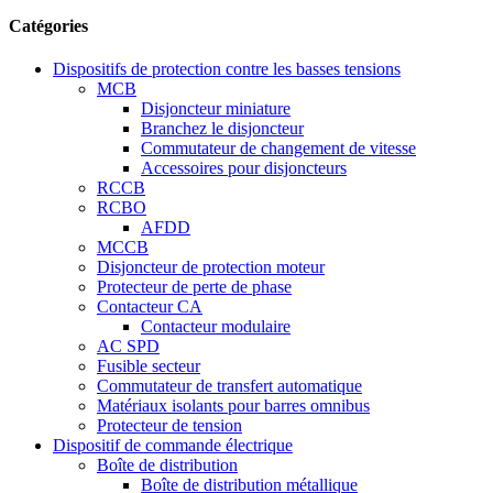
Catégories
Dispositifs de protection contre les basses tensions
MCB
Disjoncteur miniature
Branchez le disjoncteur
Commutateur de changement de vitesse
Accessoires pour disjoncteurs
RCCB
RCBO
AFDD
MCCB
Disjoncteur de protection moteur
Protecteur de perte de phase
Contacteur CA
Contacteur modulaire
AC SPD
Fusible secteur
Commutateur de transfert automatique
Matériaux isolants pour barres omnibus
Protecteur de tension
Dispositif de commande électrique
Boîte de distribution
Boîte de distribution métallique