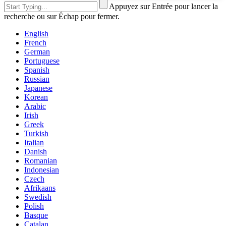
Appuyez sur Entrée pour lancer la
recherche ou sur Échap pour fermer.
English
French
German
Portuguese
Spanish
Russian
Japanese
Korean
Arabic
Irish
Greek
Turkish
Italian
Danish
Romanian
Indonesian
Czech
Afrikaans
Swedish
Polish
Basque
Catalan