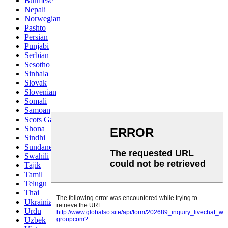
Burmese
Nepali
Norwegian
Pashto
Persian
Punjabi
Serbian
Sesotho
Sinhala
Slovak
Slovenian
Somali
Samoan
Scots Gaelic
Shona
Sindhi
Sundanese
Swahili
Tajik
Tamil
Telugu
Thai
Ukrainian
Urdu
Uzbek