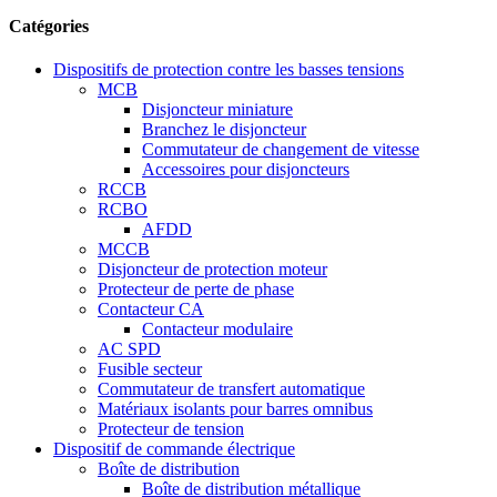
Catégories
Dispositifs de protection contre les basses tensions
MCB
Disjoncteur miniature
Branchez le disjoncteur
Commutateur de changement de vitesse
Accessoires pour disjoncteurs
RCCB
RCBO
AFDD
MCCB
Disjoncteur de protection moteur
Protecteur de perte de phase
Contacteur CA
Contacteur modulaire
AC SPD
Fusible secteur
Commutateur de transfert automatique
Matériaux isolants pour barres omnibus
Protecteur de tension
Dispositif de commande électrique
Boîte de distribution
Boîte de distribution métallique