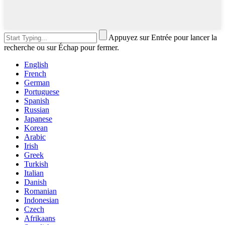
Appuyez sur Entrée pour lancer la
recherche ou sur Échap pour fermer.
English
French
German
Portuguese
Spanish
Russian
Japanese
Korean
Arabic
Irish
Greek
Turkish
Italian
Danish
Romanian
Indonesian
Czech
Afrikaans