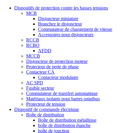
Dispositifs de protection contre les basses tensions
MCB
Disjoncteur miniature
Branchez le disjoncteur
Commutateur de changement de vitesse
Accessoires pour disjoncteurs
RCCB
RCBO
AFDD
MCCB
Disjoncteur de protection moteur
Protecteur de perte de phase
Contacteur CA
Contacteur modulaire
AC SPD
Fusible secteur
Commutateur de transfert automatique
Matériaux isolants pour barres omnibus
Protecteur de tension
Dispositif de commande électrique
Boîte de distribution
Boîte de distribution métallique
boîte de distribution étanche
boîte de jonction