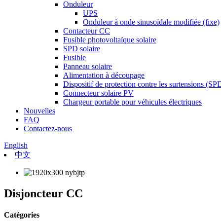
Onduleur
UPS
Onduleur à onde sinusoïdale modifiée (fixe)
Contacteur CC
Fusible photovoltaïque solaire
SPD solaire
Fusible
Panneau solaire
Alimentation à découpage
Dispositif de protection contre les surtensions (SP
Connecteur solaire PV
Chargeur portable pour véhicules électriques
Nouvelles
FAQ
Contactez-nous
English
中文
Disjoncteur CC
Catégories