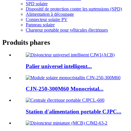
SPD solaire
Dispositif de protection contre les surtensions (SPD)
Alimentation à découpage
Connecteur solaire PV
Panneau solaire
Chargeur portable pour véhicules électriques
Produits phares
Palier universel intelligent...
CJN-250-300M60 Monocristal...
Station d'alimentation portable CJPC...