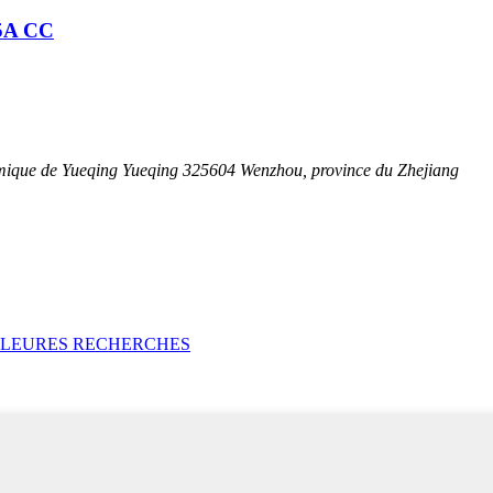
25A CC
mique de Yueqing Yueqing 325604 Wenzhou, province du Zhejiang
LLEURES RECHERCHES