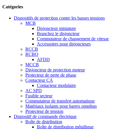
Catégories
Dispositifs de protection contre les basses tensions
MCB
Disjoncteur miniature
Branchez le disjoncteur
Commutateur de changement de vitesse
Accessoires pour disjoncteurs
RCCB
RCBO
AFDD
MCCB
Disjoncteur de protection moteur
Protecteur de perte de phase
Contacteur CA
Contacteur modulaire
AC SPD
Fusible secteur
Commutateur de transfert automatique
Matériaux isolants pour barres omnibus
Protecteur de tension
Dispositif de commande électrique
Boîte de distribution
Boîte de distribution métallique