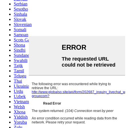
Serbian
Sesotho
Sinhala
Slovak
Slovenian
Somali
Samoan
Scots Gaelic
Shona
Sindhi
Sundanese
Swahili
Tajik
Tamil
Telugu
Thai
Ukrainian
Urdu
Uzbek
Vietnamese
Welsh
Xhosa
Yiddish
Yoruba
Zulu